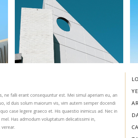
L
YE
s, ne falli erant consequuntur est. Mei simul aperiam eu, an
A
uo, id duis solum maiorum vis, vim autem semper docendi
 quo case legere graeco et. His quaestio inimicus ad. Nec in
D
 mel. Has admodum voluptatum delicatissimi in,
C
 verear.