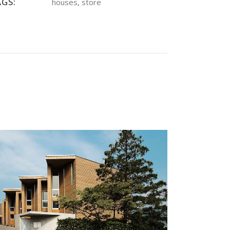
AGS:
houses, store