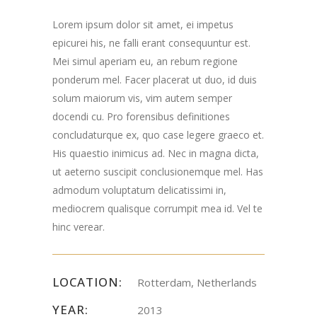
Lorem ipsum dolor sit amet, ei impetus
epicurei his, ne falli erant consequuntur est.
Mei simul aperiam eu, an rebum regione
ponderum mel. Facer placerat ut duo, id duis
solum maiorum vis, vim autem semper
docendi cu. Pro forensibus definitiones
concludaturque ex, quo case legere graeco et.
His quaestio inimicus ad. Nec in magna dicta,
ut aeterno suscipit conclusionemque mel. Has
admodum voluptatum delicatissimi in,
mediocrem qualisque corrumpit mea id. Vel te
hinc verear.
LOCATION:
Rotterdam, Netherlands
YEAR:
2013