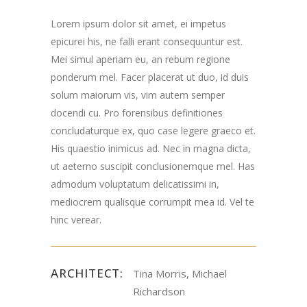
Lorem ipsum dolor sit amet, ei impetus
epicurei his, ne falli erant consequuntur est.
Mei simul aperiam eu, an rebum regione
ponderum mel. Facer placerat ut duo, id duis
solum maiorum vis, vim autem semper
docendi cu. Pro forensibus definitiones
concludaturque ex, quo case legere graeco et.
His quaestio inimicus ad. Nec in magna dicta,
ut aeterno suscipit conclusionemque mel. Has
admodum voluptatum delicatissimi in,
mediocrem qualisque corrumpit mea id. Vel te
hinc verear.
ARCHITECT:
Tina Morris, Michael
Richardson