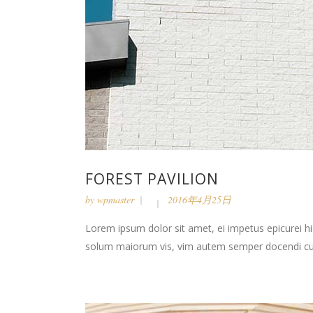
FOREST PAVILION
by
wpmaster
2016年4月25日
Lorem ipsum dolor sit amet, ei impetus epicurei hi
solum maiorum vis, vim autem semper docendi cu. 